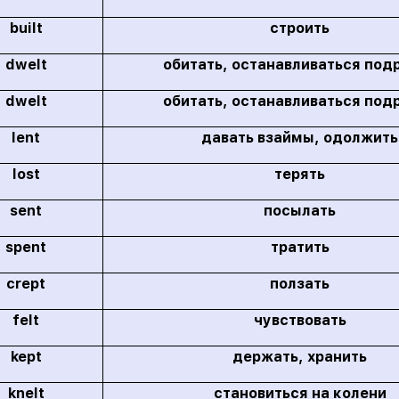
built
строить
dwelt
обитать, останавливаться под
dwelt
обитать, останавливаться под
lent
давать взаймы, одолжить
lost
терять
sent
посылать
spent
тратить
crept
ползать
felt
чувствовать
kept
держать, хранить
knelt
становиться на колени