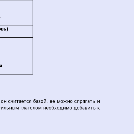
ь
овь)
я
он считается базой, ее можно спрягать и
авильным глаголом необходимо добавить к