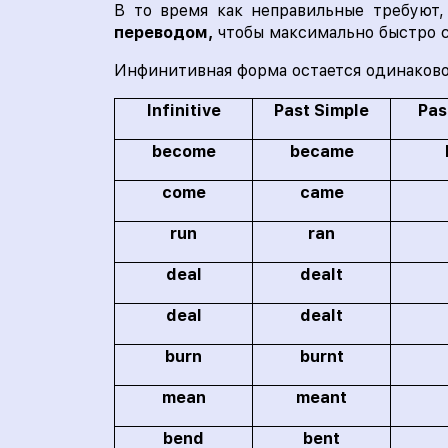
В то время как неправильные требуют,
переводом,
чтобы максимально быстро 
Инфинитивная форма остается одинаковой
Infinitive
Past Simple
Pas
become
became
come
came
run
ran
deal
dealt
deal
dealt
burn
burnt
mean
meant
bend
bent