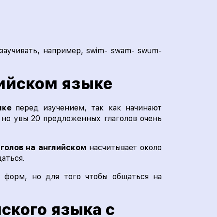
 заучивать, например, swim- swam- swum-
лийском языке
зыке
перед изучением, так как начинают
 но увы 20 предложенных глаголов очень
аголов на английском
насчитывает около
аться.
х форм, но для того чтобы общаться на
ского языка с