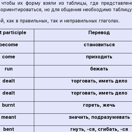
 чтобы их форму взяли из таблицы, где представлен
сориентироваться, но для общения необходимо таблицу
, как в правильных, так и неправильных глаголах.
t participle
Перевод
become
становиться
come
приходить
run
бежать
dealt
торговать, иметь дело
dealt
торговать, иметь дело
burnt
гореть, жечь
meant
значить, подразумевать
bent
гнуть, -ся, сгибать, -ся