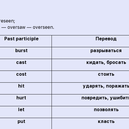
reseen;
 — oversaw — overseen.
Past participle
Перевод
burst
разрываться
cast
кидать, бросать
cost
стоить
hit
ударять, поражат
hurt
повредить, ушибит
let
позволять
put
класть