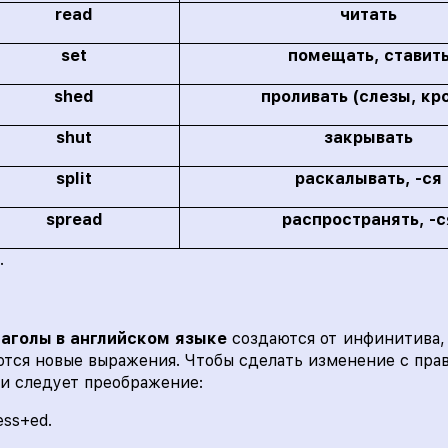
read
читать
set
помещать, ставит
shed
проливать (слезы, кр
shut
закрывать
split
раскалывать, -ся
spread
распространять, -с
.
лаголы в английском языке
создаются от инфинитива, 
ются новые выражения. Чтобы сделать изменение с пр
ми следует преображение:
ess+ed.