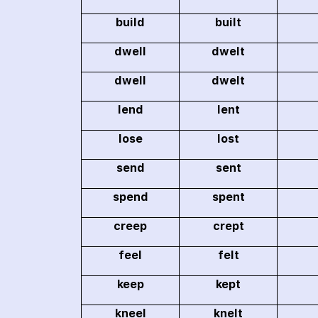
build
built
dwell
dwelt
dwell
dwelt
lend
lent
lose
lost
send
sent
spend
spent
creep
crept
feel
felt
keep
kept
kneel
knelt