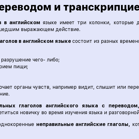
ереводом и транскрипци
в в английском
языке имеет три колонки, которые 
ошедшим выражающем действие.
аголов в английском языке
состоит из разных времен
разрушение чего- либо;
прием пищи;
ючает органы чувств, например видит, слышит или пере
ние.
ильных глаголов английского языка с переводо
титься новичку во время изучения языка и разговорной
 однокоренные
неправильные английские глаголы,
кот