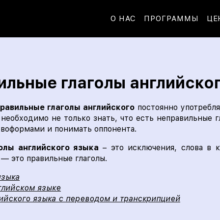
О НАС
ПРОГРАММЫ
ЦЕ
льные глаголы английско
равильные глаголы английского
постоянно употребля
необходимо не только знать, что есть неправильные гл
овоформами и понимать оппонента.
голы английского языка
– это исключения, слова в 
d — это правильные глаголы.
языка
глийском языке
лийского языка с переводом и транскрипцией