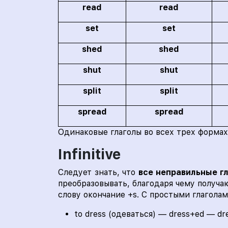
read
read
set
set
shed
shed
shut
shut
split
split
spread
spread
Одинаковые глаголы во всех трех формах
Infinitive
Следует знать, что
все неправильные г
преобразовывать, благодаря чему получа
слову окончание +s. С простыми глагола
to dress (одеваться) — dress+ed — dr