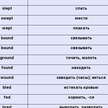
slept
спать
swept
мести
wept
плакать
bound
связывать
bound
связывать
ground
точить, молоть
found
находить
wound
заводить (часы); виться
bled
истекать кровью
fed
кормить, -ся
bred
выводить, разводить