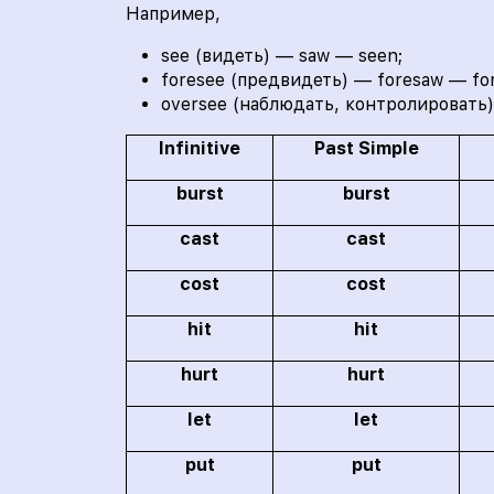
Например,
see (видеть) — saw — seen;
foresee (предвидеть) — foresaw — fo
oversee (наблюдать, контролировать)
Infinitive
Past Simple
burst
burst
cast
cast
cost
cost
hit
hit
hurt
hurt
let
let
put
put