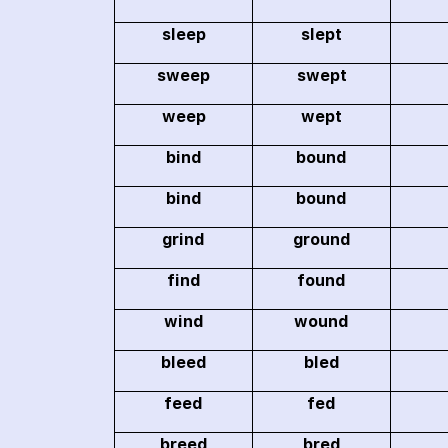
sleep
slept
sweep
swept
weep
wept
bind
bound
bind
bound
grind
ground
find
found
wind
wound
bleed
bled
feed
fed
breed
bred