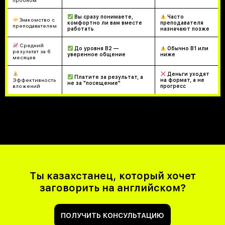
пробном
Вы сразу понимаете,
Часто
Знакомство с
комфортно ли вам вместе
преподавателя
преподавателем
работать
назначают позже
Средний
До уровня B2 —
Обычно B1 или
результат за 6
уверенное общение
ниже
месяцев
Деньги уходят
Платите за результат, а
Эффективность
на формат, а не
не за "посещение"
вложений
прогресс
Ты казахстанец, который хочет
заговорить на английском?
ПОЛУЧИТЬ КОНСУЛЬТАЦИЮ