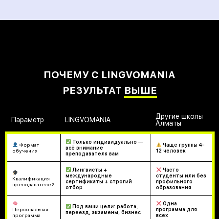
ПОЧЕМУ С LINGVOMANIA
РЕЗУЛЬТАТ
ВЫШЕ
Другие школы
Параметр
LINGVOMANIA
Алматы
Только индивидуально —
Формат
Чаще группы 4–
всё внимание
обучения
12 человек
преподавателя вам
Лингвисты +
Часто
международные
студенты или без
Квалификация
сертификаты + строгий
профильного
преподавателей
отбор
образования
Одна
Под ваши цели: работа,
Персональная
программа для
переезд, экзамены, бизнес
программа
всех