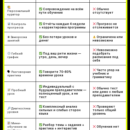
Сопровождение на всём
Обычно
Персональный
пути обучения
отсутствует
куратор
Контроль
Отчёты каждые 4 недели
Прогресс не
прогресса
+ корректировка программы
отслеживается
⏸ Заморозка
Без потери уроков и
Ограничена или
занятий
денег
невозможна
Невозможно
Гибкий
Под ваш ритм жизни —
подобрать
график
утро, день, вечер
расписание под
себя
Часто упор на
🗣 Разговорная
Говорите 70–80%
учебник и
практика
времени урока
грамматику
Индивидуальный с
Обычно тест
Пробный
будущим преподавателем —
или демо с любым
урок
полноценный урок, а не
преподавателем
тест
Комплексный анализ
Проверяют
Диагностика
сильных и слабых сторон
только общий
уровня
языка
уровень
Мини-
Разбор темы + задания +
обучение на
Обучения нет
практика + интерактив