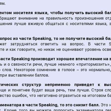
ям.
ентом носителя языка, чтобы получить высокий ба
бращают внимание на правильность произношения отд
ошения лучше вживую общаться с носителями языка, э
вопрос из части Speaking, то не получите высокий ба
ет затрудняться ответить на вопрос. В части S
ите и как говорите, но никак не оценивают уровень осв
 части Speaking производит хорошее впечатление на 
ть и о связности речи, лучше немного «притормозить»
 слов. Некоторое сомнение в голосе – это нормально,
при выставлении баллов.
тических структур непременно приведет к выс
ще и понятнее будет ваша речь, тем лучше. Строя с
ество ошибок, что негативно отразиться на итоговом ба
менатора в части Speaking, то это снизит балл.
Это 
ос. Кроме того вы можете попросить экзаменатора пе