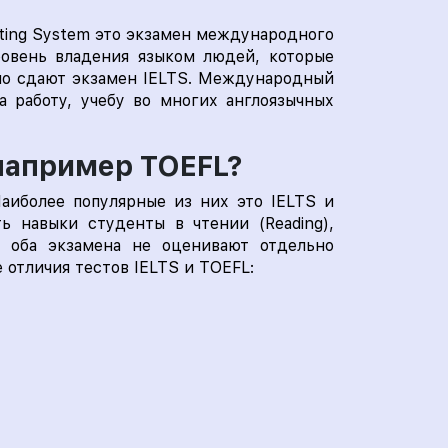
esting System это экзамен международного
ровень владения языком людей, которые
но сдают экзамен IELTS. Международный
 работу, учебу во многих англоязычных
 например TOEFL?
аиболее популярные из них это IELTS и
ь навыки студенты в чтении (Reading),
том оба экзамена не оценивают отдельно
е отличия тестов IELTS и TOEFL: