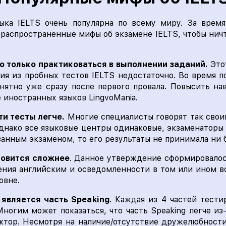
ыка IELTS очень популярна по всему миру. За время
аспространенные мифы об экзамене IELTS, чтобы ничто
о только практиковаться в выполнении заданий.
Это
ия из пробных тестов IELTS недостаточно. Во время 
онятно уже сразу после первого провала. Повысить н
 иностранных языков LingvoMania.
ти тесты легче.
Многие специалисты говорят так своим
днако все языковые центры одинаковые, экзаменаторы
ванным экзаменом, то его результаты не принимала ни 
новится сложнее
. Данное утверждение сформировалос
ния английским и осведомленности в том или ином во
овне.
 является часть Speaking
. Каждая из 4 частей тест
ногим может показаться, что часть Speaking легче из
ктор. Несмотря на наличие/отсутствие дружелюбност