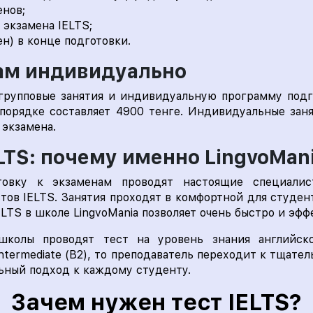
енов;
 экзамена IELTS;
н) в конце подготовки.
ам индивидуально
 групповые занятия и индивидуальную программу подг
порядке составляет 4900 тенге. Индивидуальные занят
 экзамена.
LTS: почему именно LingvoMan
товку к экзаменам проводят настоящие специали
тов IELTS. Занятия проходят в комфортной для студен
LTS в школе LingvoMania позволяет очень быстро и эфф
колы проводят тест на уровень знания английско
ntermediate (B2), то преподаватель переходит к тщат
ьный подход к каждому студенту.
Зачем нужен тест IELTS?