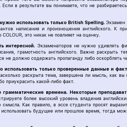
. Если в результате вы понимаете, что не разбираетес
нужно использовать только British Spelling.
Экзамен 
иантов написания и произношения английского. К п
 COLOUR, это никак не повлияет на оценку.
ть интересной.
Экзаменаторов не нужно удивлять ф
сания, грамотность английского. Важно раскрыть те
ссе не должно содержать пропаганду либо оскорблять ч
но использовать только проверенные данные и факт
насколько раскрыта тема, завершена ли мысль, как вы 
о приукрасить какой-либо факт.
е грамматические времена. Некоторые преподават
стрируете более высокий уровень владения английск
о смысла. Как правило, в эссе студента просят выразит
 использовать будущее или прошлое время, тогда мож