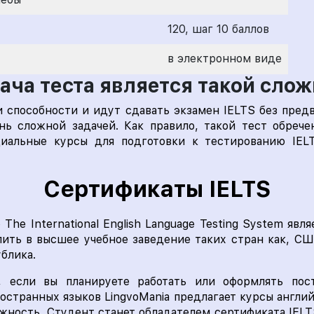
120, шаг 10 баллов
в электронном виде
ача теста является такой сло
способности и идут сдавать экзамен IELTS без пред
нь сложной задачей. Как правило, такой тест обреч
циальные курсы для подготовки к тестированию IEL
Сертификаты IELTS
The International English Language Testing System явл
ить в высшее учебное заведение таких стран как, СШ
блика.
, если вы планируете работать или оформлять пос
остранных языков LingvoMania предлагает курсы англи
ность. Студент станет обладателем сертификата IELT