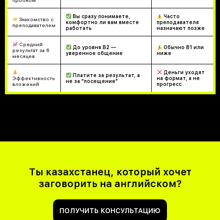
пробном
Вы сразу понимаете,
Часто
Знакомство с
комфортно ли вам вместе
преподавателя
преподавателем
работать
назначают позже
Средний
До уровня B2 —
Обычно B1 или
результат за 6
уверенное общение
ниже
месяцев
Деньги уходят
Платите за результат, а
Эффективность
на формат, а не
не за "посещение"
вложений
прогресс
Ты казахстанец, который хочет
заговорить на английском?
ПОЛУЧИТЬ КОНСУЛЬТАЦИЮ