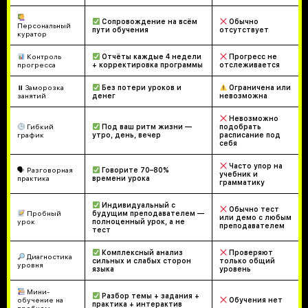
Сопровождение на всём
Обычно
Персональный
пути обучения
отсутствует
куратор
Контроль
Отчёты каждые 4 недели
Прогресс не
прогресса
+ корректировка программы
отслеживается
⏸ Заморозка
Без потери уроков и
Ограничена или
занятий
денег
невозможна
Невозможно
Гибкий
Под ваш ритм жизни —
подобрать
график
утро, день, вечер
расписание под
себя
Часто упор на
🗣 Разговорная
Говорите 70–80%
учебник и
практика
времени урока
грамматику
Индивидуальный с
Обычно тест
Пробный
будущим преподавателем —
или демо с любым
урок
полноценный урок, а не
преподавателем
тест
Комплексный анализ
Проверяют
Диагностика
сильных и слабых сторон
только общий
уровня
языка
уровень
Мини-
Разбор темы + задания +
обучение на
Обучения нет
практика + интерактив