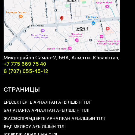
Микрорайон Самал-2, 56А, Алматы, Казахстан,
+7 775 669 75 40
8 (707) 055-45-12
СТРАНИЦЫ
ЕРЕСЕКТЕРГЕ АРНАЛҒАН АҒЫЛШЫН ТІЛІ
БАЛАЛАРҒА АРНАЛҒАН АҒЫЛШЫН ТІЛІ
ЖАСӨСПІРІМДЕРГЕ АРНАЛҒАН АҒЫЛШЫН ТІЛІ
ӘҢГІМЕЛЕСУ АҒЫЛШЫН ТІЛІ
ІСКЕРЛІК АҒЫЛШЫН ТІЛІ