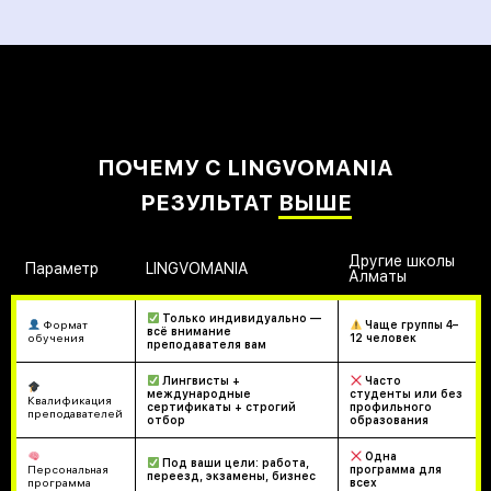
ПОЧЕМУ С LINGVOMANIA
РЕЗУЛЬТАТ
ВЫШЕ
Другие школы
Параметр
LINGVOMANIA
Алматы
Только индивидуально —
Формат
Чаще группы 4–
всё внимание
обучения
12 человек
преподавателя вам
Лингвисты +
Часто
международные
студенты или без
Квалификация
сертификаты + строгий
профильного
преподавателей
отбор
образования
Одна
Под ваши цели: работа,
Персональная
программа для
переезд, экзамены, бизнес
программа
всех