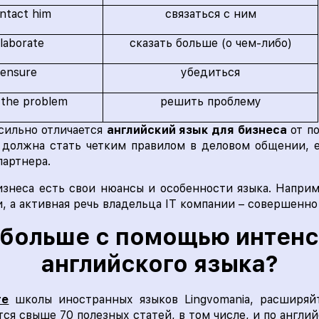
ntact him
связаться с ним
elaborate
сказать больше (о чем-либо)
 ensure
убедиться
 the problem
решить проблему
 сильно отличается
английский язык для бизнеса
от по
 должна стать четким правилом в деловом общении, 
партнера.
изнеса есть свои нюансы и особенности языка. Напри
, а активная речь владельца IT компании – совершенно 
 больше с помощью интен
английского языка?
ге
школы иностранных языков Lingvomania, расширяй
ся свыше 70 полезных статей, в том числе, и по англий