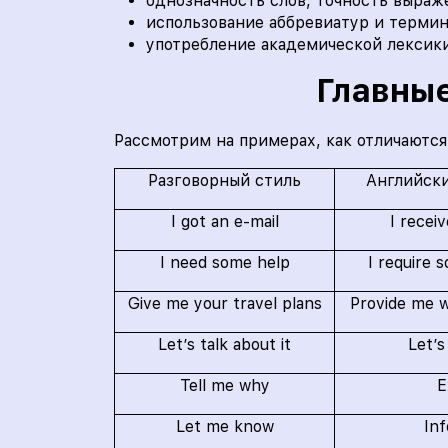
однозначность слов, точность выраже
использование аббревиатур и термин
употребление академической лексики
Главные
Рассмотрим на примерах, как отличаются
Разговорный стиль
Английски
I got an e-mail
I recei
I need some help
I require 
Give me your travel plans
Provide me w
Let’s talk about it
Let’s
Tell me why
E
Let me know
In