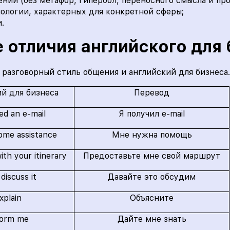
ний (без метафор, гипербол, переносного смысла и проч
ологии, характерных для конкретной сферы;
.
 отличия английского для
 разговорный стиль общения и английский для бизнеса.
й для бизнеса
Перевод
ved an e-mail
Я получил e-mail
some assistance
Мне нужна помощь
ith your itinerary
Предоставьте мне свой маршрут
 discuss it
Давайте это обсудим
xplain
Объясните
form me
Дайте мне знать